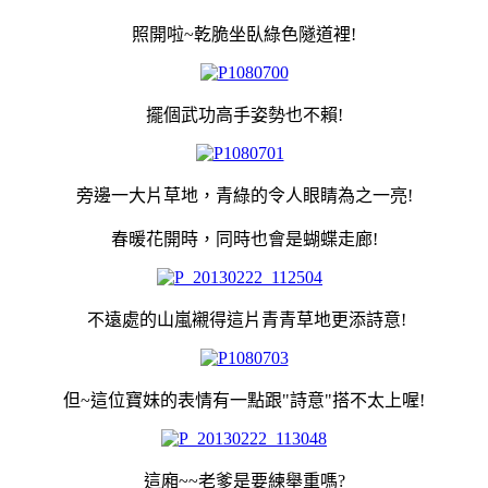
照開啦~乾脆坐臥綠色隧道裡!
擺個武功高手姿勢也不賴!
旁邊一大片草地，青綠的令人眼睛為之一亮!
春暖花開時，同時也會是蝴蝶走廊!
不遠處的山嵐襯得這片青青草地更添詩意!
但~這位寶妹的表情有一點跟"詩意"搭不太上喔!
這廂~~老爹是要練舉重嗎?