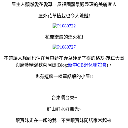
屋主人顯然愛花愛草，屋裡園藝景觀整理的美麗宜人
屋外花草植栽也令人驚豔!
花開燦爛的煙火花!
不禁讓人想到也住在台東蒔花弄草硬是了得的格友-茂仁大哥
與廚藝精湛秋菊阿嬤(Blog:
新中OB退休聯誼會
)，
也有這麼一棟童話般的小屋!!
台東啊台東~
好山好水好風光~
跟寶妹走在一起的我，不禁跟寶妹閒話家常起來: