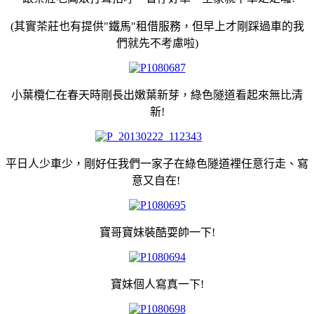
(其實茶莊也有提供"鐵馬"租借服務，但早上才剛踩過車的我
們就先不考慮啦)
小葉欖仁在春天時剛長出嫩葉新芽，綠色隧道看起來無比清
新!
平日人少車少，剛好任我們一家子在綠色隧道裡任意行走、寫
意又自在!
寶哥寶妹裝酷耍帥一下!
寶妹個人寫真一下!