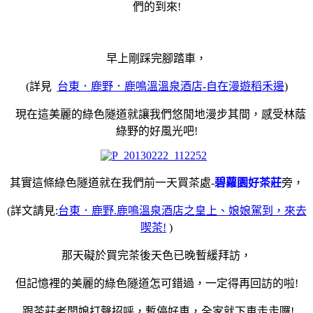
們的到來!
早上剛踩完腳踏車，
(詳見
台東．鹿野．鹿鳴溫溫泉酒店-自在漫遊稻禾邊
)
現在這美麗的綠色隧道就讓我們悠閒地漫步其間，感受林蔭
綠野的好風光吧!
其實這條綠色隧道就在我們前一天買茶處-
碧蘿園好茶莊
旁，
(詳文請見:
台東．鹿野.鹿鳴溫泉酒店之皇上、娘娘駕到，來去
喫茶!
)
那天礙於買完茶後天色已晚暫緩拜訪，
但記憶裡的美麗的綠色隧道怎可錯過，一定得再回訪的啦!
跟茶莊老闆娘打聲招呼，暫停好車，全家就下車走走囉!