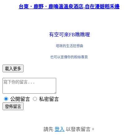
台東．鹿野．鹿鳴溫溫泉酒店-自在漫遊稻禾邊
有空可來FB瞧瞧喔
塔咪的生活狂想曲
也可以宣傳你的粉絲專頁
載入更多
公開留言
私密留言
發佈留言
請先
登入
以發表留言。