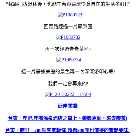
"我跟把拔退休後，也能在台東這麼快意自在的生活多好!!"
回頭路經過一片鳳梨園
再一次經過青青草地~
這一片靜謐美麗的景色再一次深深烙印心底!
我們一定會再來的!
延伸閱讀:
台東．鹿野.鹿鳴溫泉酒店之皇上、娘娘駕到，來去喫茶!
台東．鹿野．200哩客家粄條-超過200哩也值得的驚艷美味!