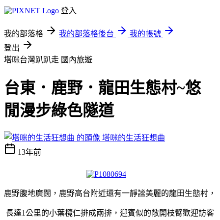
登入
我的部落格
我的部落格後台
我的帳號
登出
塔咪台灣趴趴走
國內旅遊
台東．鹿野．龍田生態村~悠
閒漫步綠色隧道
塔咪的生活狂想曲
13年前
鹿野腹地廣闊，鹿野高台附近還有一靜謐美麗的龍田生態村，
長達1公里的小葉欖仁排成兩排，迎賓似的敞開枝臂歡迎訪客