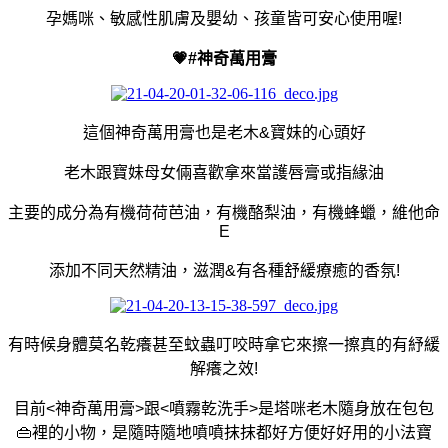
孕媽咪、敏感性肌膚及嬰幼、孩童皆可安心使用喔!
💗#
神奇萬用膏
這個神奇萬用膏也是老木&寶妹的心頭好
老木跟寶妹母女倆喜歡拿來當護唇膏或指緣油
主要的成分為有機荷荷芭油，有機酪梨油，有機蜂蠟，維他命
E
添加不同天然精油，滋潤&有各種舒緩療癒的香氛!
有時候身體莫名乾癢甚至蚊蟲叮咬時拿它來擦一擦真的有紓緩
解癢之效!
目前<神奇萬用膏>跟<噴霧乾洗手>是塔咪老木隨身放在包包
👜裡的小物，是隨時隨地噴噴抹抹都好方便好好用的小法寶