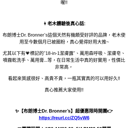
喔!!
👩
老木體驗後真心話:
布朗博士Dr. Bronner’s這個天然有機頗受好評的品牌，老木使
用至今數個月已被圈粉，真心覺得好用大推~
尤其以下有💗標記的"18-in-1潔膚露"、萬用森呼吸、潔膚皂、
噴霧乾洗手、萬用膏...等，在日常生活中真的好實用，性價比
非常高，
看起來質感很好、高貴不貴，一瓶其實真的可以用好久!!
真心推薦大家使用!!
✨
【布朗博士Dr. Bronner’s
】超優惠限時開團
👉
https://reurl.cc/ZQ5vW6