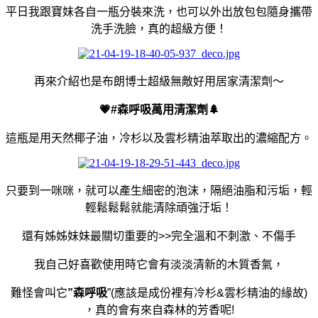
平日我跟寶妹各自一瓶分裝來洗，也可以外出放包包隨身攜帶
洗手洗臉，
真的超級方便！
再來介紹也是布朗博士超級無敵好用居家清潔劑～
💗#
森呼吸萬用清潔劑
🌲
這瓶是用天然椰子油，冷杉以及雲杉精油萃取出的濃縮配方。
只要到一咪咪，就可以產生細密的泡沫，隔絕油脂和污垢，輕
輕鬆鬆鬆就能清除頑強汙垢！
還有姊姊妹妹最關切重要的>>完全溫和不刺激、不傷手
我自己好喜歡使用時它會有淡淡清新的木質香氣
，
難怪會叫它
”森呼吸
”(應該是成份裡有冷杉&雲杉精油的緣故)
，真的會有來自森林的芳香呢!