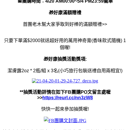
📅
團購時間：4/20 AM00:00~5/4 PM23:59
關單
🎁
好康滿額贈禮
首團老木幫大家爭取到好棒的滿額贈禮>>
只要下單滿$2000就送超好用的萬用神奇膏(香味款式隨機) 1
個喔!
🎁
好康抽獎活動獎項:
潔膚露2oz * 2瓶/組 x 3名(小巧旅行包裝送禮自用兩相宜!)
**
抽獎活動詳情在如下FB團購PO文留言處喔
>>
https://reurl.cc/nn3zW8
快快一起來參加抽獎喔!