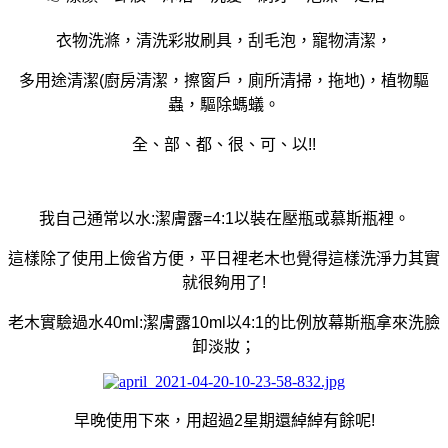
衣物洗滌，清洗彩妝刷具，刮毛泡，
寵物清潔，
多用途清潔(廚房清潔，擦窗戶，廁所清掃，拖地)，植物驅
蟲，驅除螞蟻。
全、部、都、很、可、以!!
我自己通常以水:潔膚露=4:1以裝在壓瓶或慕斯瓶裡。
這樣除了使用上儉省方便，平日裡老木也覺得這樣洗淨力其實
就很夠用了!
老木實驗過水40ml:潔膚露10ml以4:1的比例放幕斯瓶拿來洗臉
卸淡妝；
早晚使用下來，用超過2星期還綽綽有餘呢!