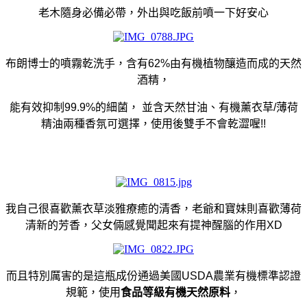
老木隨身必備必帶，外出與吃飯前噴一下好安心
布朗博士的噴霧乾洗手，含有62%由有機植物釀造而成的天然
酒精，
能有效抑制99.9%的細菌， 並含天然甘油、有機薰衣草/薄荷
精油兩種香氛可選擇，使用後雙手不會乾澀喔!!
我自己很喜歡薰衣草淡雅療癒的清香，老爺和寶妹則喜歡薄荷
清新的芳香，父女倆感覺聞起來有提神醒腦的作用XD
而且特別厲害的是這瓶成份通過美國USDA農業有機標準認證
規範，使用
食品等級有機天然原料
，