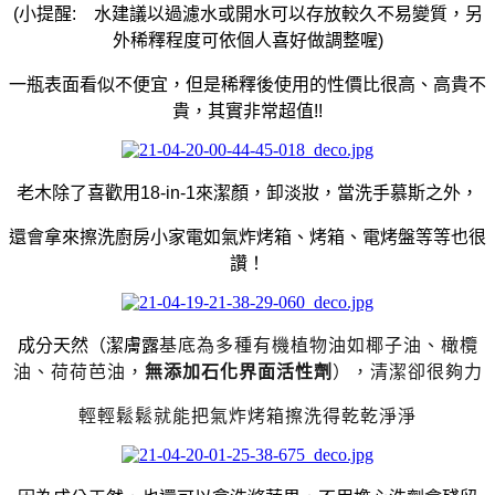
(
小提醒: 水建議以過濾水或開水可以存放較久不易變質，另
外稀釋程度可依個人喜好做調整喔)
一瓶表面看似不便宜，但是稀釋後使用的性價比很高、高貴不
貴，其實非常超值!!
老木除了喜歡用18-in-1來潔顏，卸淡妝，當洗手慕斯之外，
還會拿來擦洗廚房小家電如氣炸烤箱、烤箱、電烤盤等等也很
讚！
成分天然（潔膚露
基底為多種有機植物油如椰子油、橄欖
油、荷荷芭油，
無添加石化界面活性劑
），清潔卻很夠力
輕輕鬆鬆就能把氣炸烤箱擦洗得乾乾淨淨