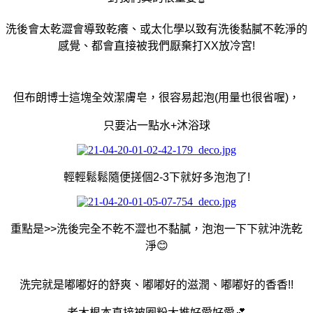
洗後會太乾澀會導致乾癢、或太化學以致有洗後黏膩不乾淨的
感覺、都會直接被我們厭棄打XX放冷宮!
但布朗博士這塊全效潔膚皂，很容易起泡(用量也很省喔)，
只要沾一點水+沐浴球
輕輕鬆鬆隨便搓個2-3下就好多泡泡了!
重點是>>洗後完全不乾不澀也不黏膩，泡泡一下下就沖洗乾
淨😊
洗完就是嘟嘟好的舒爽、嘟嘟好的滋潤、嘟嘟好的香香!!
老木根本直接被圈粉大推好愛好愛💕