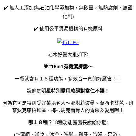
✔️ 無人工添加(無石油化學添加物，無矽靈，無防腐劑，無塑
化劑)
✔️ 使用公平貿易機構的有機原料
老木好愛大推如下:
💗#18in1有機潔膚露～
一瓶就含有１８種功能，多效合一真的好厲害！！
說他是
明星特別愛用款
絕對當仁不讓！
因為它可是特別受好萊塢名人～娜塔莉波曼、潔西卡艾芭、班
奈狄克康柏拜區、梅根馬克爾等人的青睞＆愛用呢！
哪１８種？
18種功能露露長說給你聽:
👉潔顏，卸妝，沐浴，洗髮，刷牙，泡澡，足浴，