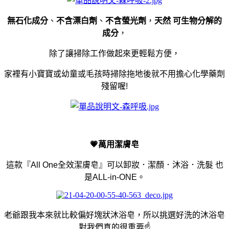
無石化成分
、
不含漂白劑
、
不含螢光劑
，
天然
可生物分解的
成分
，
除了讓掃除工作做起來更輕鬆方便，
家裡有小寶寶或幼童或毛孩時掃除拖地後就不用擔心化學藥劑
殘留喔!
💗
萬用潔膚皂
這款『All One全效潔膚皂』可以卸妝．潔顏．沐浴．洗髮 也
是ALL-in-ONE。
老爺跟我本來就比較偏好塊狀沐浴皂，所以挑選好洗的沐浴皂
對我們真的很重要☝️