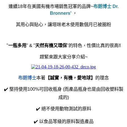
連續18年在美國有機市場銷售冠軍的品牌~
布朗博士 Dr.
Bronners'
，
其用心與貼心，讓塔咪
老木使用數個月已被圈粉
"
一瓶多用
" & "
天然有機又環保
"的特色，性價比真的很高!!
趕緊來跟大家分享介紹~
布朗博士
本著
【誠實，有機，愛地球】
的理念
✔️ 堅持使用100%可回收瓶身 (而產品瓶身也是由回收塑料製
成的)
✔️ 絕不使用動物測試的原料
✔️ 以食品等級的原料製造產品