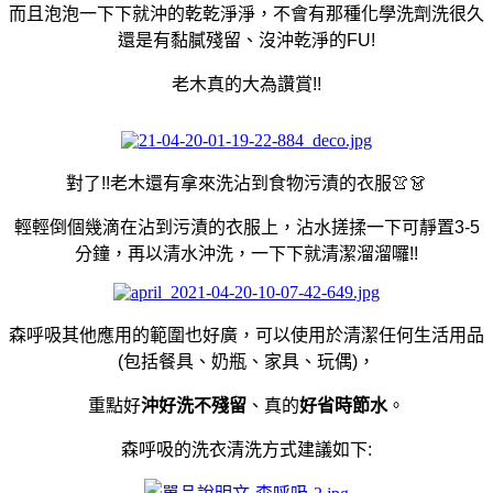
而且泡泡一下下就沖的乾乾淨淨，不會有那種化學洗劑洗很久
還是有黏膩殘留、沒沖乾淨的FU!
老木真的大為讚賞!!
對了!!老木還有拿來洗沾到食物污漬的衣服👚👗
輕輕倒個幾滴在沾到污漬的衣服上，沾水搓揉一下可靜置3-5
分鐘，再以清水沖洗，一下下就清潔溜溜囉!!
森呼吸其他應用的範圍也好廣，可以使用於清潔任何生活用品
(包括餐具、奶瓶、家具、玩偶)，
重點好
沖好洗不殘留
、真的
好省時節水
。
森呼吸的洗衣清洗方式建議如下: